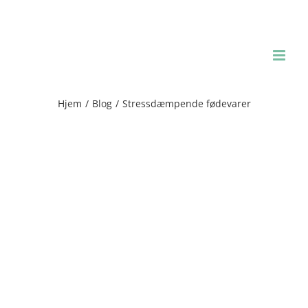
Skip
to
content
Hjem
/
Blog
/
Stressdæmpende fødevarer
Se
større
billede