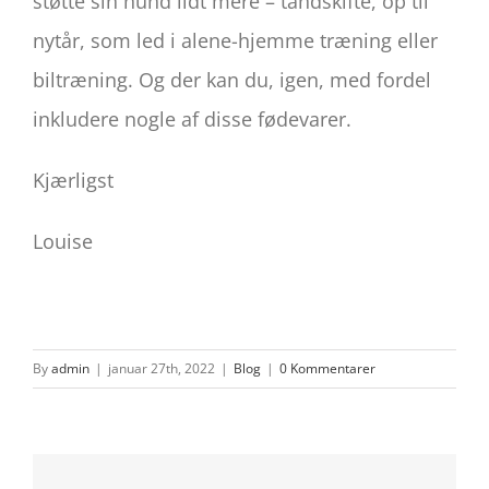
støtte sin hund lidt mere – tandskifte, op til
nytår, som led i alene-hjemme træning eller
biltræning. Og der kan du, igen, med fordel
inkludere nogle af disse fødevarer.
Kjærligst
Louise
By
admin
|
januar 27th, 2022
|
Blog
|
0 Kommentarer